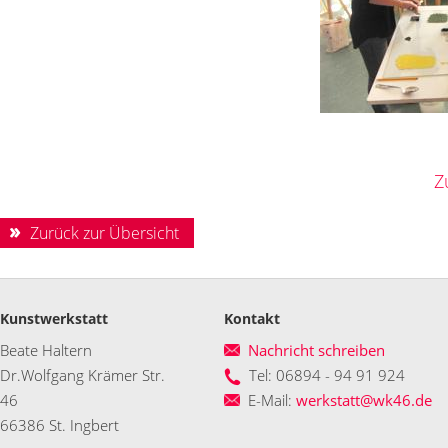
Z
Zurück zur Übersicht
Kunstwerkstatt
Kontakt
Beate Haltern
Nachricht schreiben
Dr.Wolfgang Krämer Str.
Tel: 06894 - 94 91 924
46
E-Mail:
werkstatt@wk46.de
66386 St. Ingbert