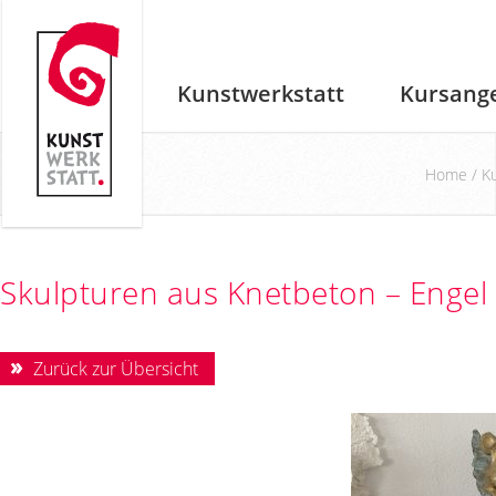
Kunstwerkstatt
Kursang
Home
/
K
Skulpturen aus Knetbeton – Engel
Zurück zur Übersicht