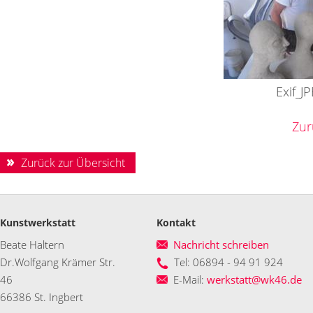
Exif_J
Zur
Zurück zur Übersicht
Kunstwerkstatt
Kontakt
Beate Haltern
Nachricht schreiben
Dr.Wolfgang Krämer Str.
Tel: 06894 - 94 91 924
46
E-Mail:
werkstatt@wk46.de
66386 St. Ingbert