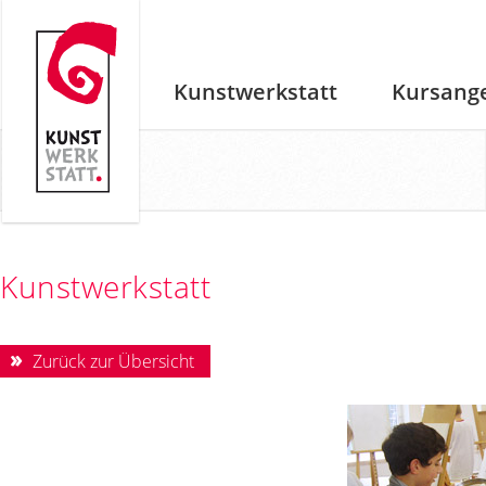
Kunstwerkstatt
Kursang
Kunstwerkstatt
Zurück zur Übersicht