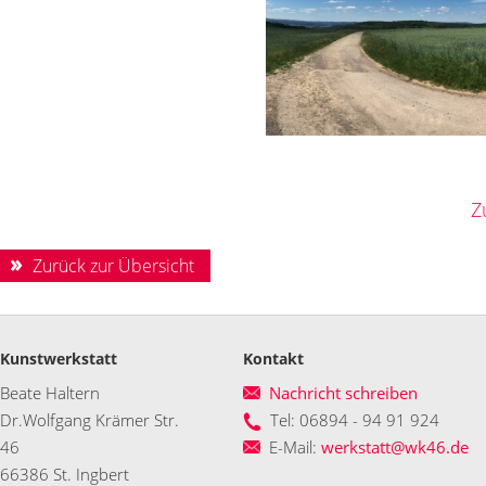
Z
Zurück zur Übersicht
Kunstwerkstatt
Kontakt
Beate Haltern
Nachricht schreiben
Dr.Wolfgang Krämer Str.
Tel: 06894 - 94 91 924
46
E-Mail:
werkstatt@wk46.de
66386 St. Ingbert