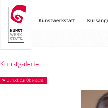
Kunstwerkstatt
Kursang
Kunstgalerie
Zurück zur Übersicht