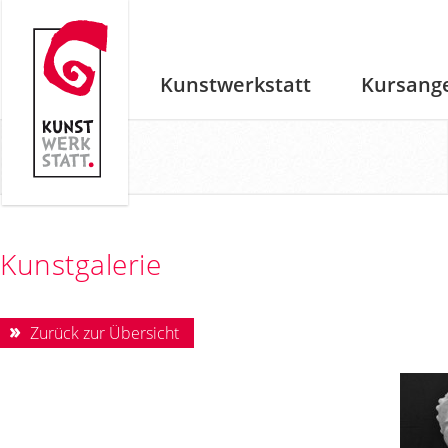
Kunstwerkstatt
Kursang
Kunstgalerie
Zurück zur Übersicht