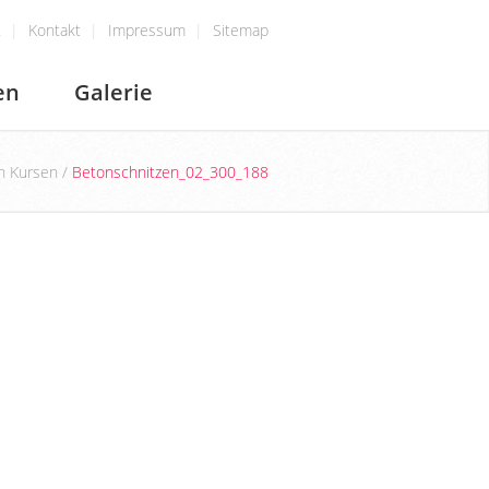
t
Kontakt
Impressum
Sitemap
en
Galerie
en Kursen
/
Betonschnitzen_02_300_188