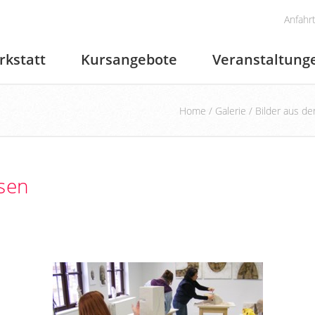
Anfahr
rkstatt
Kursangebote
Veranstaltung
Home
/
Galerie
/
Bilder aus d
rsen